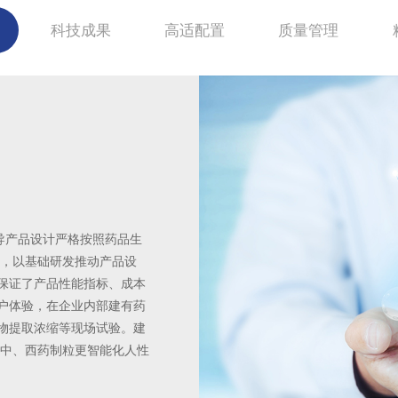
科技成果
高适配置
质量管理
科技成
质量管
导产品设计严格按照药品生
艺，以基础研发推动产品设
小伦智造专注技术研
术人员百余人建有省级企业
培训，持续推进OCC质量改
保证了产品性能指标、成本
人”企业、国家火炬
小伦智造有效运用IS
关系，形成完善的产、学、
程的周密管理，有效利用工
户体验，在企业内部建有药
企业，拥有国家专利1
控制标准，严格规范
智造产品研发、工艺实验、智
产品完整的制造性与使用
物提取浓缩等现场试验。建
进口产品”，先后获
程，建立长期跟踪质
种中、西药制粒更智能化人性
荣。