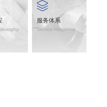
应
服务体系
hilosophy
Service Response