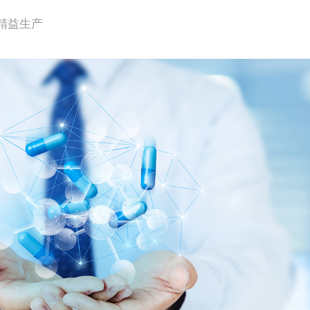
精益生产
果
理
发和创新，现为中国制药装备行业协会理事单位，专精特新“小巨
计划重点高新技术企业，国家火炬计划项目承担单位，温州市重点
09001质量管理体系、1S014001环境管理体系，执行严格的质量
30余项，其中发明专利17余项，主要产品被评为'制药机械代替
原材料进厂、机械加工、装配、调试、检验及成品出厂的检验流
国家科委、国家技术监督局等五部委颁发的“国家级重点新产品”殊
量监管体系，不断了解客户满意度持续改进产品质量。