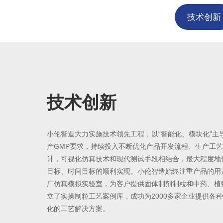
技术创新
技术创新
高适配置
精益生产
小伦智造大力实施技术领先工程，以“智能化、模块化”主
产GMP要求，持续投入不断优化产品开发流程、生产工
小伦智造以创新推动进步，公司研发中心拥有中、高级技
小伦智造不断引入先进制造工艺设备，定期组织员工质量
计，可视化仿真技术和现代测试手段相结合，最大程度地
研究院。积极开展与知名院校及专业机构建立良好的合作
善活动，通过对生产流程的精益化设计，提高了对生产过
目标、时间目标的顺利实现。小伦智造始终注重产品的用
研适配机制，建先进的“工业4.0智能工厂实验室”为小伦
艺流程卡、专用测试及工艺设备，结合产品追溯系统保障
厂仿真模拟实验室，为客户提供固体制剂制粒和中药、植
能工厂等科研成果验证及应用提供坚实保障。
性。
立了实操制粒工艺案例库，成功为2000多家企业提供各
化的工艺解决方案。